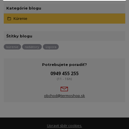
Kategórie blogu
Kúrenie
Štítky blogu
kúrenie
radiátory
úspora
Potrebujete poradiť?
0949 455 255
(11 - 16h)
obchod@termoshop.sk
Upravit sběr cookies.