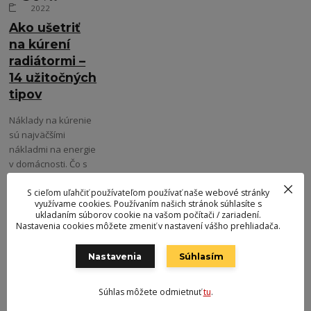
Kúrenie
2022
Ako ušetriť
na kúrení
radiátormi –
14 užitočných
tipov
Náklady na kúrenie
sú najväčšími
nákladmi na energie
v domácnosti. Čo s
tým však môžeme
robiť a ako ušetriť na
S cieľom uľahčiť používateľom používať naše webové stránky
využívame cookies. Používaním našich stránok súhlasíte s
kúrení?
ukladaním súborov cookie na vašom počítači / zariadení.
Nastavenia cookies môžete zmeniť v nastavení vášho prehliadača.
strana
z 1
Nastavenia
Súhlasím
Súhlas môžete odmietnuť
tu
.