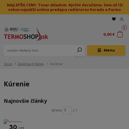
NAJLEPŠIE CENY. Tovar skladom. Rýchle doručenie. Sme už 15
rokov najväčší online predajca radiátorov Korado a Purmo
0
0,00 €
Menu
Úvod
Zaujímavé články
Kúrenie
Kúrenie
Najnovšie články
strana
z 1
30
09