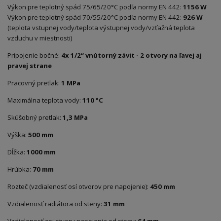
Výkon pre teplotný spád 75/65/20°C podľa normy EN
442:
1156
W
Výkon pre teplotný spád 70/55/20°C podľa normy EN
442:
926
W
(teplota vstupnej vody/teplota výstupnej vody/vzťažná teplota
vzduchu v miestnosti)
Pripojenie bočné:
4x
1/2“ vnútorný závit
- 2
otvory na ľavej aj
pravej strane
Pracovný pretlak:
1
MPa
Maximálna teplota vody:
110
°C
Skúšobný pretlak:
1,3
MPa
Výška:
500
mm
Dĺžka:
1000
mm
Hrúbka:
70
mm
Rozteč (vzdialenosť osí otvorov pre napojenie):
450
mm
Vzdialenosť radiátora od steny:
31
mm