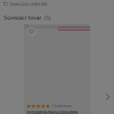
Purmo C21s - výška 500
Súvisiaci tovar
5
Obľúbené zákazníkmi
1 hodnotenie
Termostatický 
Termostatický 
Termostatická hlavica Comisa Biela