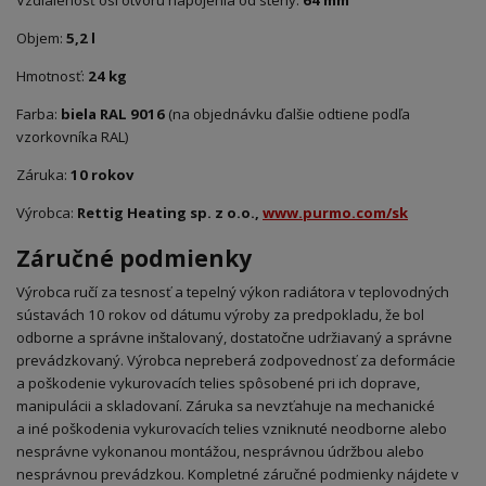
Vzdialenosť osi otvoru napojenia od steny:
64
mm
Objem:
5,2
l
Hmotnosť:
24
kg
Farba:
biela RAL
9016
(na objednávku ďalšie odtiene podľa
vzorkovníka RAL)
Záruka:
10 rokov
Výrobca:
Rettig Heating sp. z
o.o.,
www.purmo.com/sk
Záručné podmienky
Výrobca ručí za tesnosť a
tepelný výkon radiátora v teplovodných
sústavách 10 rokov od dátumu výroby za predpokladu, že bol
odborne a
správne inštalovaný, dostatočne udržiavaný a
správne
prevádzkovaný. Výrobca nepreberá zodpovednosť za deformácie
a
poškodenie vykurovacích telies spôsobené pri ich doprave,
manipulácii a
skladovaní. Záruka sa nevzťahuje na mechanické
a
iné poškodenia vykurovacích telies vzniknuté neodborne alebo
nesprávne vykonanou montážou, nesprávnou údržbou alebo
nesprávnou prevádzkou. Kompletné záručné podmienky nájdete v