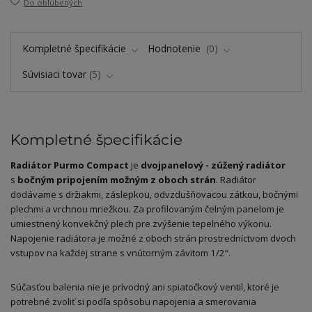
Do obľúbených
Kompletné špecifikácie
Hodnotenie
0
Súvisiaci tovar
5
Kompletné špecifikácie
Radiátor Purmo Compact
je
dvojpanelový - zúžený radiátor
s
bočným pripojením možným z
oboch strán
. Radiátor
dodávame s
držiakmi, záslepkou, odvzdušňovacou zátkou, bočnými
plechmi a
vrchnou mriežkou. Za profilovaným čelným panelom je
umiestnený konvekčný plech pre zvýšenie tepelného výkonu.
Napojenie radiátora je možné z
oboch strán prostredníctvom dvoch
vstupov na každej strane s
vnútorným závitom
1/2“.
Súčasťou balenia nie je prívodný ani spiatočkový ventil, ktoré je
potrebné zvoliť si podľa spôsobu napojenia a
smerovania