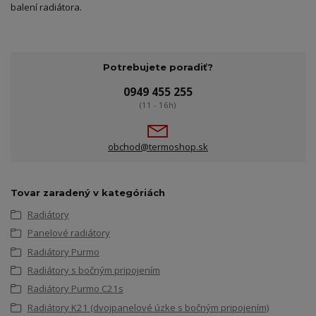
balení radiátora.
Potrebujete poradiť?
0949 455 255
(11 - 16h)
obchod@termoshop.sk
Tovar zaradený v kategóriách
Radiátory
Panelové radiátory
Radiátory Purmo
Radiátory s bočným pripojením
Radiátory Purmo C21s
Radiátory K21 (dvojpanelové úzke s bočným pripojením)