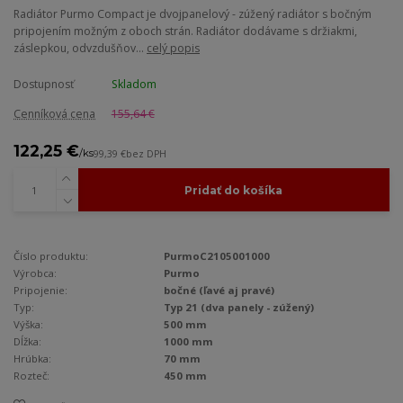
Radiátor Purmo Compact je dvojpanelový - zúžený radiátor s bočným
pripojením možným z oboch strán. Radiátor dodávame s držiakmi,
záslepkou, odvzdušňov...
celý popis
Dostupnosť
Skladom
Cenníková cena
155,64 €
122,25 €
/
ks
99,39 €
bez DPH
Pridať do košíka
Číslo produktu:
PurmoC2105001000
Výrobca:
Purmo
Pripojenie:
bočné (ľavé aj pravé)
Typ:
Typ 21 (dva panely - zúžený)
Výška:
500 mm
Dĺžka:
1000 mm
Hrúbka:
70 mm
Rozteč:
450 mm