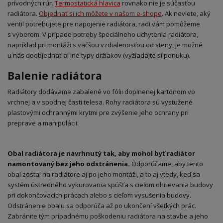
prívodných rúr.
Termostatická hlavica
rovnako nie je súčasťou
radiátora.
Objednať si ich môžete v
našom e-shope
. Ak neviete, aký
ventil potrebujete pre napojenie radiátora, radi vám pomôžeme
s
výberom. V
prípade potreby špeciálneho uchytenia radiátora,
napríklad pri montáži s
väčšou vzdialenosťou od steny, je možné
u
nás doobjednať aj iné typy držiakov (vyžiadajte si ponuku).
Balenie radiátora
Radiátory dodávame zabalené vo fólii doplnenej kartónom vo
vrchnej a
v
spodnej časti telesa. Rohy radiátora sú vystužené
plastovými ochrannými krytmi pre zvýšenie jeho ochrany pri
preprave a
manipulácii.
Obal radiátora je navrhnutý tak, aby mohol byť radiátor
namontovaný bez jeho odstránenia.
Odporúčame, aby tento
obal zostal na radiátore aj po jeho montáži, a
to aj vtedy, keď sa
systém ústredného vykurovania spúšťa s
cieľom ohrievania budovy
pri dokončovacích prácach alebo s
cieľom vysušenia budovy.
Odstránenie obalu sa odporúča až po ukončení všetkých prác.
Zabránite tým prípadnému poškodeniu radiátora na stavbe a jeho