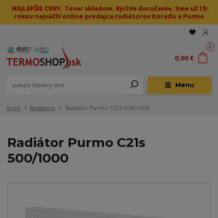
NAJLEPŠIE CENY. Tovar skladom. Rýchle doručenie. Sme už 15
rokov najväčší online predajca radiátorov Korado a Purmo
0
0,00 €
Menu
Úvod
Radiátory
Radiátor Purmo C21s 500/1000
Radiátor Purmo C21s
500/1000