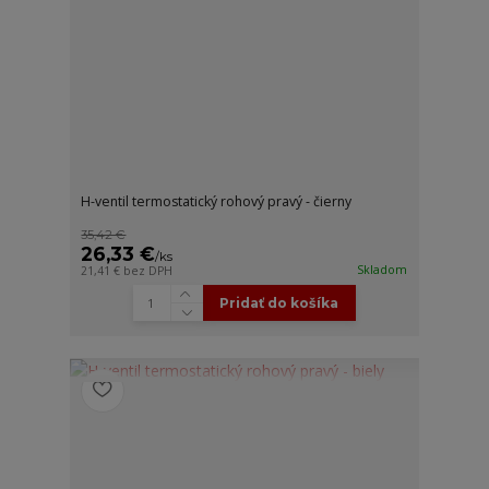
H-ventil termostatický rohový pravý - čierny
35,42 €
26,33 €
/
ks
Skladom
21,41 €
bez DPH
Pridať do košíka