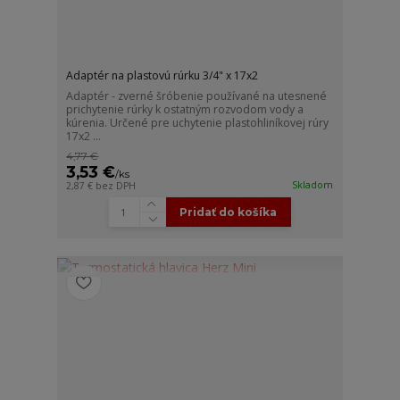
Adaptér na plastovú rúrku 3/4" x 17x2
Adaptér - zverné šróbenie používané na utesnené
prichytenie rúrky k ostatným rozvodom vody a
kúrenia. Určené pre uchytenie plastohliníkovej rúry
17x2 ...
4,77 €
3,53 €
/
ks
Skladom
2,87 €
bez DPH
Pridať do košíka