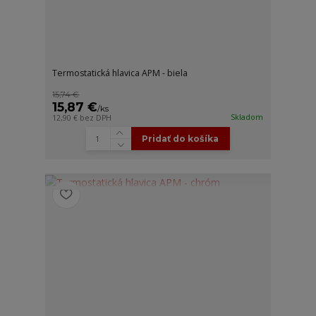
Termostatická hlavica APM - biela
15,74 €
15,87 €
/
ks
Skladom
12,90 €
bez DPH
Pridať do košíka