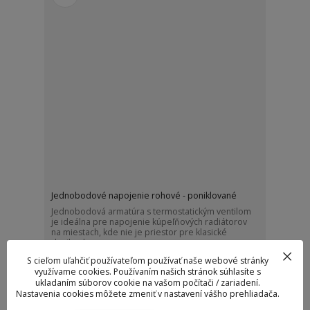
Jednobodové napojenie rohové - poniklované
Jednobodová armatúra s termostatickým ventilom
je ideálna pre napojenie kúpeľňových radiátorov
na miestach, kde nie je priestor pre klasické
dvojbodov...
33,75 €
S cieľom uľahčiť používateľom používať naše webové stránky
29,78 €
využívame cookies. Používaním našich stránok súhlasíte s
/
ks
Skladom
24,21 €
bez DPH
ukladaním súborov cookie na vašom počítači / zariadení.
Nastavenia cookies môžete zmeniť v nastavení vášho prehliadača.
Pridať do košíka