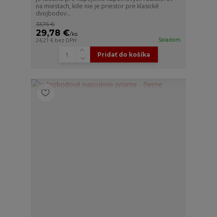
na miestach, kde nie je priestor pre klasické
dvojbodov...
33,75 €
29,78 €
/
ks
Skladom
24,21 €
bez DPH
Pridať do košíka