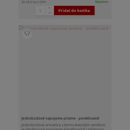
Skladom
30,46 €
bez DPH
Pridať do košíka
Jednobodové napojenie priame - poniklované
Jednobodová armatúra s termostatickým ventilom
je ideálna pre napojenie kúpeľňových radiátorov