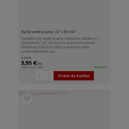
Ručný ventil priamy 1/2" x EK 3/4"
Radiátorový ventil priamy ručný pre radiátory s
pripojením 1/2" vhodný na upevnenie plasto
hliníkovej rúrky PEX alebo medenej rúrky
prostredníctvom ad...
9,93 €
5,95 €
/
ks
Skladom
4,84 €
bez DPH
Pridať do košíka