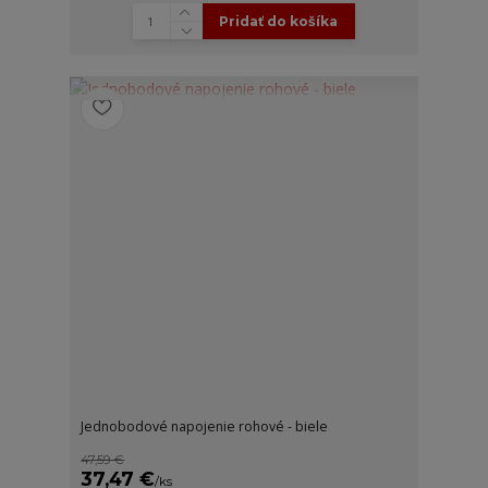
Pridať do košíka
Jednobodové napojenie rohové - biele
47,59 €
37,47 €
/
ks