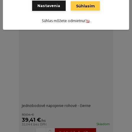
Nastavenia
Súhlasím
Súhlas môžete odmietnuť
tu
.
Jednobodové napojenie rohové - čierne
50,04 €
39,41 €
/
ks
Skladom
32,04 €
bez DPH