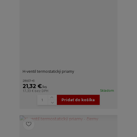
H-ventil termostatický priamy
28,67 €
21,32 €
/
ks
Skladom
17,33 €
bez DPH
Pridať do košíka