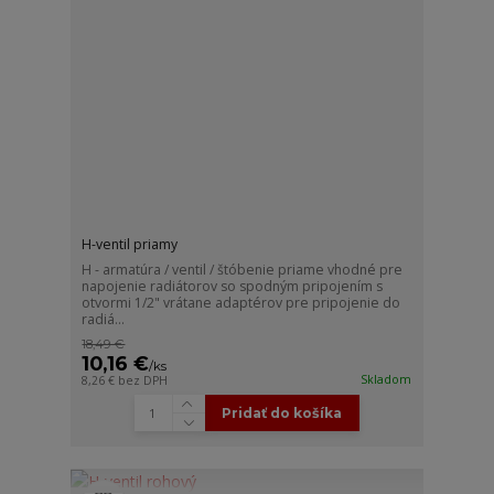
H-ventil priamy
H - armatúra / ventil / štóbenie priame vhodné pre
napojenie radiátorov so spodným pripojením s
otvormi 1/2" vrátane adaptérov pre pripojenie do
radiá...
18,49 €
10,16 €
/
ks
Skladom
8,26 €
bez DPH
Pridať do košíka