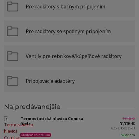
Pre radiátory s bočným pripojením
Pre radiátory so spodným pripojením
Ventily pre rebríkové/kúpeľňové radiátory
Pripojovacie adaptéry
Najpredávanejšie
Termostatická hlavica Comisa
14,16 €
1.
7,79 €
Biela
6,33 € bez DPH
Skladom
Obľúbené zákazníkmi