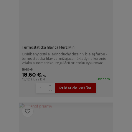
Termostatická hlavica Herz Mini
Obľúbený čistý a jednoduchý dizajn v bielej farbe -
termostatická hlavica znižujúca náklady na kúrenie
vďaka automatickej regulácii prietoku vykurovac...
18,60 €
18,60 €
/
ks
Skladom
15,12 €
bez DPH
Pridať do košíka