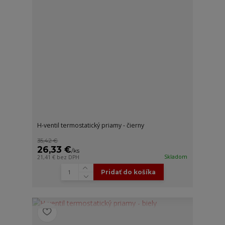
H-ventil termostatický priamy - čierny
35,42 €
26,33 €
/
ks
Skladom
21,41 €
bez DPH
Pridať do košíka