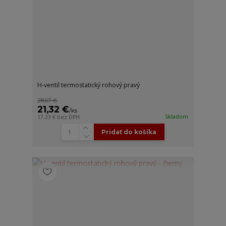
H-ventil termostatický rohový pravý
28,67 €
21,32 €
/
ks
Skladom
17,33 €
bez DPH
Pridať do košíka