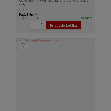
vďaka automatickej regulácii prietoku vykurovacej
vody...
33,00 €
16,51 €
/
ks
Skladom
13,42 €
bez DPH
Pridať do košíka