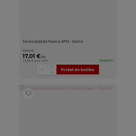
Termostatická hlavica APM - čierna
17,99 €
17,01 €
/
ks
Skladom
13,83 €
bez DPH
Pridať do košíka