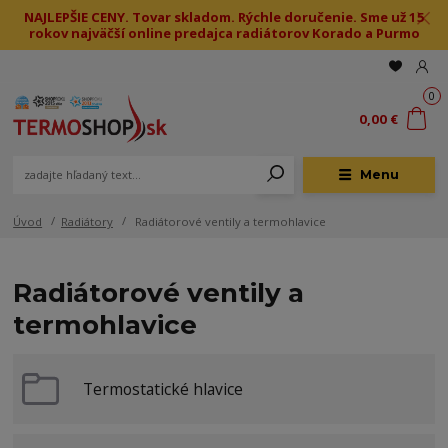
NAJLEPŠIE CENY. Tovar skladom. Rýchle doručenie. Sme už 15
rokov najväčší online predajca radiátorov Korado a Purmo
0
0,00 €
Menu
Úvod
Radiátory
Radiátorové ventily a termohlavice
Radiátorové ventily a
termohlavice
Termostatické hlavice