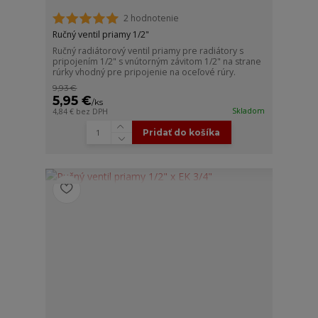
2 hodnotenie
Ručný ventil priamy 1/2"
Ručný radiátorový ventil priamy pre radiátory s
pripojením 1/2" s vnútorným závitom 1/2" na strane
rúrky vhodný pre pripojenie na oceľové rúry.
9,93 €
5,95 €
/
ks
Skladom
4,84 €
bez DPH
Pridať do košíka