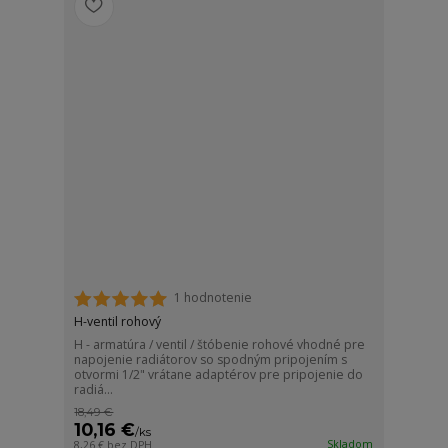
1 hodnotenie
H-ventil rohový
H - armatúra / ventil / štóbenie rohové vhodné pre
napojenie radiátorov so spodným pripojením s
otvormi 1/2" vrátane adaptérov pre pripojenie do
radiá...
18,49 €
10,16 €
/
ks
Skladom
8,26 €
bez DPH