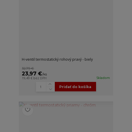
H-ventil termostatický rohový pravý - biely
32,79 €
23,97 €
/
ks
Skladom
19,49 €
bez DPH
Pridať do košíka