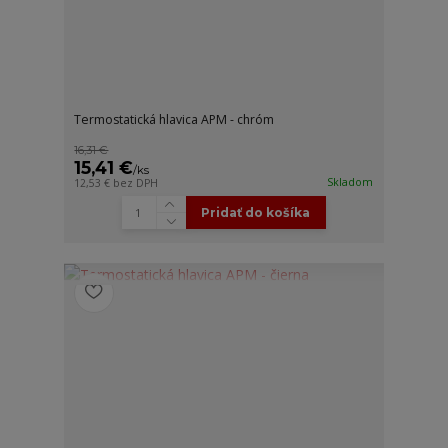
Termostatická hlavica APM - chróm
16,31 €
15,41 €
/
ks
Skladom
12,53 €
bez DPH
Pridať do košíka