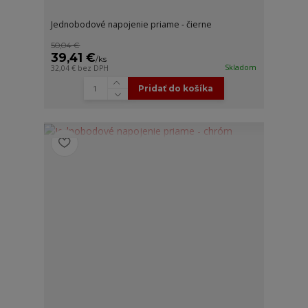
Jednobodové napojenie priame - čierne
50,04 €
39,41 €
/
ks
Skladom
32,04 €
bez DPH
Pridať do košíka