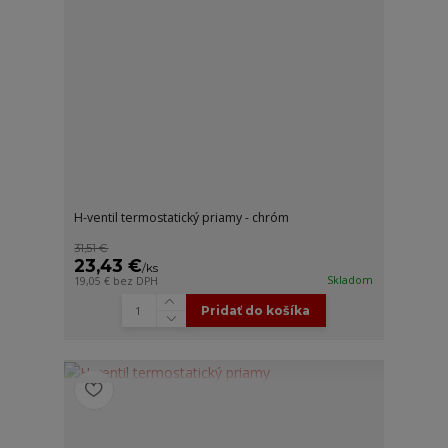
H-ventil termostatický priamy - chróm
31,51 €
23,43 €
/
ks
Skladom
19,05 €
bez DPH
Pridať do košíka