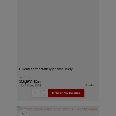
H-ventil termostatický priamy - biely
32,79 €
23,97 €
/
ks
Skladom
19,49 €
bez DPH
Pridať do košíka