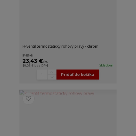
H-ventil termostatický rohový pravý - chróm
31,51 €
23,43 €
/
ks
Skladom
19,05 €
bez DPH
Pridať do košíka