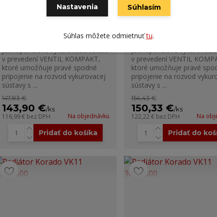
Nastavenia
Súhlasím
Radiátor Korado VK11 300/1100
Radiátor Korado VK11 300
Súhlas môžete odmietnuť
tu
.
Model RADIK VK je
Model RADIK VK je
jednopanelové vykurovacie teleso
jednopanelové vykurovacie
v prevedení VENTIL KOMPAKT,
v prevedení VENTIL KOMP
ktoré umožňuje pravé spodné
ktoré umožňuje pravé spo
pripojenie na rozvod vykurovacej
pripojenie na rozvod vykur
sústavy s ...
sústavy s ...
147,83 €
154,43 €
143,90 €
150,33 €
/
ks
/
ks
Na objednávku
Na obj
116,99 €
bez DPH
122,22 €
bez DPH
Pridať do košíka
Pridať do koš