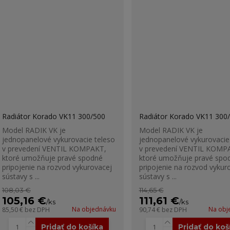
Radiátor Korado VK11 300/500
Radiátor Korado VK11 300
Model RADIK VK je
Model RADIK VK je
jednopanelové vykurovacie teleso
jednopanelové vykurovacie
v prevedení VENTIL KOMPAKT,
v prevedení VENTIL KOMP
ktoré umožňuje pravé spodné
ktoré umožňuje pravé spo
pripojenie na rozvod vykurovacej
pripojenie na rozvod vykur
sústavy s ...
sústavy s ...
108,03 €
114,65 €
105,16 €
111,61 €
/
ks
/
ks
Na objednávku
Na obj
85,50 €
bez DPH
90,74 €
bez DPH
Pridať do košíka
Pridať do koš