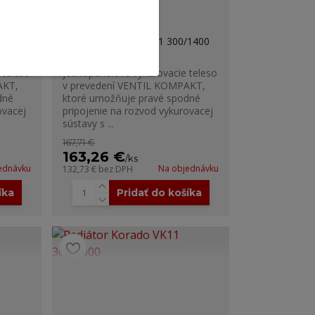
/1200
Radiátor Korado VK11 300/1400
Model RADIK VK je
 teleso
jednopanelové vykurovacie teleso
AKT,
v prevedení VENTIL KOMPAKT,
dné
ktoré umožňuje pravé spodné
ovacej
pripojenie na rozvod vykurovacej
sústavy s ...
167,71 €
163,26 €
/
ks
ednávku
Na objednávku
132,73 €
bez DPH
íka
Pridať do košíka