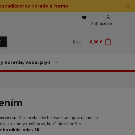
jca radiátorov Korado a Purmo
Prihlásenie
0
ks
za
0,00 €
ť
 kúrenie, voda, plyn
jením
lovensku.
Okrem vlastných zásob spolupracujeme so
ly a rozmery radiátorov, ktoré nie sú bežne
 ho nikde inde v SR.