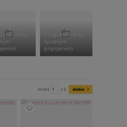
átory VK22
Radiátory VK33
jpanelové so
(trojpanelové so
dným
spodným
ojením)
pripojením)
strana
z 6
ďalšie