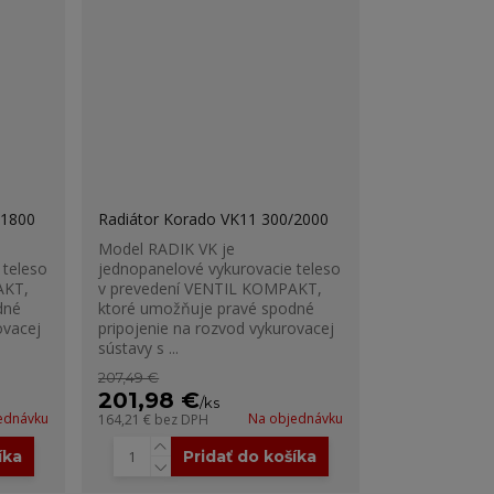
/1800
Radiátor Korado VK11 300/2000
Model RADIK VK je
 teleso
jednopanelové vykurovacie teleso
AKT,
v prevedení VENTIL KOMPAKT,
dné
ktoré umožňuje pravé spodné
ovacej
pripojenie na rozvod vykurovacej
sústavy s ...
207,49 €
201,98 €
/
ks
ednávku
Na objednávku
164,21 €
bez DPH
íka
Pridať do košíka