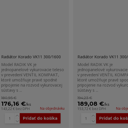
Radiátor Korado VK11 300/1600
Radiátor Korado VK11 300
Model RADIK VK je
Model RADIK VK je
jednopanelové vykurovacie teleso
jednopanelové vykurovacie
v prevedení VENTIL KOMPAKT,
v prevedení VENTIL KOMP
ktoré umožňuje pravé spodné
ktoré umožňuje pravé spo
pripojenie na rozvod vykurovacej
pripojenie na rozvod vykur
sústavy s ...
sústavy s ...
180,95 €
194,23 €
176,16 €
189,08 €
/
ks
/
ks
Na objednávku
Na obj
143,22 €
bez DPH
153,72 €
bez DPH
Pridať do košíka
Pridať do koš