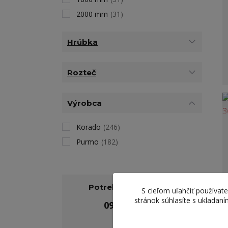
2000 mm
(31)
Hrúbka
Rozteč
Výrobca
Korado
(246)
Purmo
(182)
Potrebujete poradiť?
S cieľom uľahčiť používa
stránok súhlasíte s ukladan
0949 455 255
(11 - 16h)