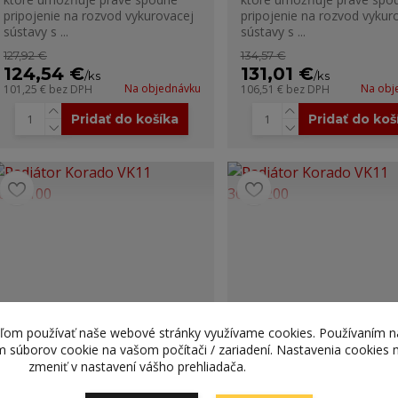
pripojenie na rozvod vykurovacej
pripojenie na rozvod vykur
sústavy s ...
sústavy s ...
127,92 €
134,57 €
124,54 €
131,01 €
/
ks
/
ks
Na objednávku
Na obj
101,25 €
bez DPH
106,51 €
bez DPH
Pridať do košíka
Pridať do koš
teľom používať naše webové stránky využívame cookies. Používaním n
ím súborov cookie na vašom počítači / zariadení. Nastavenia cookies
zmeniť v nastavení vášho prehliadača.