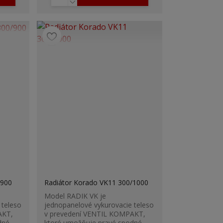
/900
Radiátor Korado VK11 300/1000
Model RADIK VK je
 teleso
jednopanelové vykurovacie teleso
AKT,
v prevedení VENTIL KOMPAKT,
dné
ktoré umožňuje pravé spodné