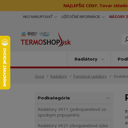
NAJLEPŠIE CENY. Tovar sklado
AKO NAKUPOVAŤ
UŽITOČNÉ INFORMÁCIE
NÁZORY 
Radiátory
Podl
Úvod
Radiátory
Panelové radiátory
Radiáto
Podkategórie
Radiátory VK11 (jednopanelové so
T
spodným pripojením)
v
d
Radiátory VK21 (dvojpanelové úzke