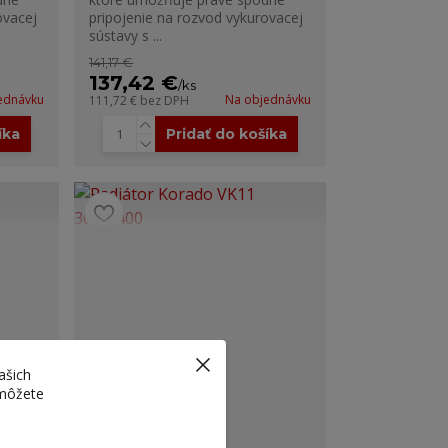
ovacej
pripojenie na rozvod vykurovacej
sústavy s ...
141,17 €
137,42 €
/
ks
ednávku
Na objednávku
111,72 €
bez DPH
íka
Pridať do košíka
ašich
 môžete