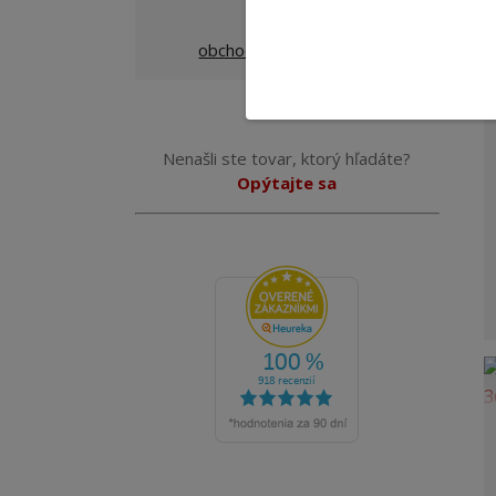
obchod@termoshop.sk
Nenašli ste tovar, ktorý hľadáte?
Opýtajte sa