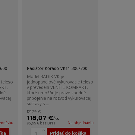
/600
Radiátor Korado VK11 300/700
Model RADIK VK je
 teleso
jednopanelové vykurovacie teleso
AKT,
v prevedení VENTIL KOMPAKT,
dné
ktoré umožňuje pravé spodné
ovacej
pripojenie na rozvod vykurovacej
sústavy s ...
121,29 €
118,07 €
/
ks
ednávku
Na objednávku
95,99 €
bez DPH
íka
Pridať do košíka