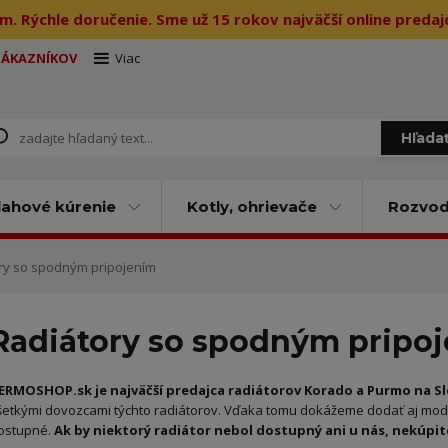
m. Rýchle doručenie. Sme už 15 rokov najväčší online preda
ZÁKAZNÍKOV
Viac
Hľada
ahové kúrenie
Kotly, ohrievače
Rozvody
ry so spodným pripojením
Radiátory so spodným pripo
ERMOSHOP.sk je najväčší predajca radiátorov Korado a Purmo na S
šetkými dovozcami týchto radiátorov. Vďaka tomu dokážeme dodať aj mode
ostupné.
Ak by niektorý radiátor nebol dostupný ani u nás, nekúpite