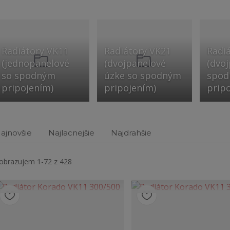
Radiátory VK11
Radiátory VK21
Radi
(jednopanelové
(dvojpanelové
(dvo
so spodným
úzke so spodným
spo
pripojením)
pripojením)
prip
ajnovšie
Najlacnejšie
Najdrahšie
obrazujem 1-72 z 428