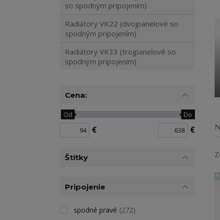
so spodným pripojením)
Radiátory VK22 (dvojpanelové so
spodným pripojením)
Radiátory VK33 (trojpanelové so
spodným pripojením)
Cena:
Od
Do
N
€
€
Z
Štítky
Pripojenie
spodné pravé
(272)