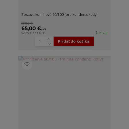
Zostava komínová 60/100 (pre kondenz. kotly)
68,90 €
65,00 €
/
ks
2 - 4 dni
52,85 €
bez DPH
Pridať do košíka