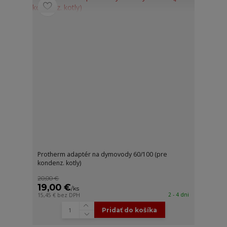
Protherm adaptér na dymovody 60/100 (pre
kondenz. kotly)
20,00 €
19,00 €
/
ks
2 - 4 dni
15,45 €
bez DPH
Pridať do košíka