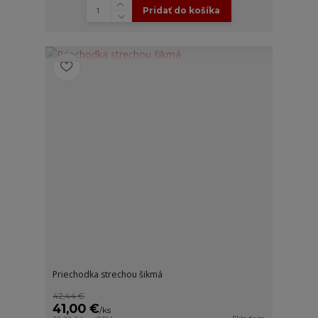
Pridať do košíka
Priechodka strechou šikmá
42,44 €
41,00 €
/
ks