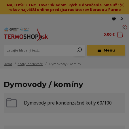
NAJLEPŠIE CENY. Tovar skladom. Rýchle doručenie. Sme už 15
rokov najväčší online predajca radiátorov Korado a Purmo
0
0,00 €
Menu
Úvod
Kotly, ohrievače
Dymovody / komíny
Dymovody / komíny
Dymovody pre kondenzačné kotly 60/100