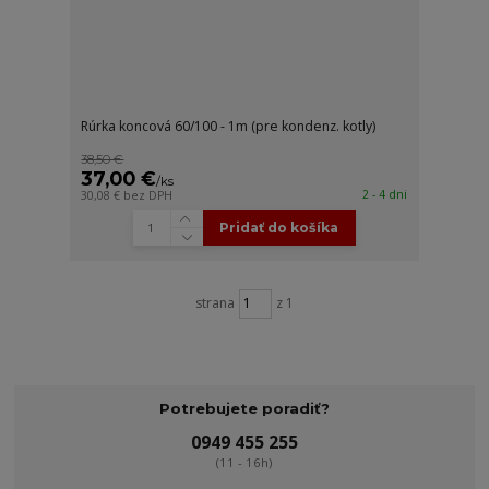
Rúrka koncová 60/100 - 1m (pre kondenz. kotly)
38,50 €
37,00 €
/
ks
2 - 4 dni
30,08 €
bez DPH
Pridať do košíka
strana
z 1
Potrebujete poradiť?
0949 455 255
(11 - 16h)