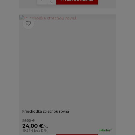
Priechodka strechou rovná
25,22 €
24,00 €
/
ks
Skladom
19,51 €
bez DPH