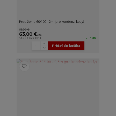
Predĺženie 60/100 - 2m (pre kondenz. kotly)
66,00 €
63,00 €
/
ks
2 - 4 dni
51,22 €
bez DPH
Pridať do košíka