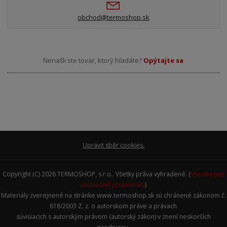
obchod@termoshop.sk
Nenašli ste tovar, ktorý hľadáte?
Opýtajte sa
Upravit sběr cookies.
Copyright (C) 2026 TERMOSHOP, s.r.o.. Všetky práva vyhradené. (
Všeobecné
obchodné podmienky
)
Materiály zverejnené na stránke www.termoshop.sk sú chránené zákonom č.
618/2003 Z. z. o autorskom práve a právach
súvisiacich s autorským právom (autorský zákon) v znení neskorších