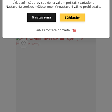
prietokový ohrievač Protherm PTP.
ukladaním súborov cookie na vašom počítači / zariadení.
Nastavenia cookies môžete zmeniť v nastavení vášho prehliadača.
65,19 €
63,35 €
/
ks
2 - 4 dni
51,50 €
bez DPH
Nastavenia
Súhlasím
Pridať do košíka
Súhlas môžete odmietnuť
tu
.