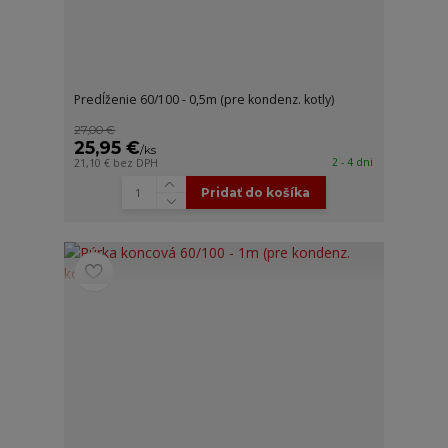
Predĺženie 60/100 - 0,5m (pre kondenz. kotly)
27,00 €
25,95 €
/
ks
2 - 4 dni
21,10 €
bez DPH
Pridať do košíka