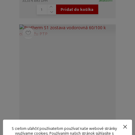
Skladom
33,33 €
bez DPH
Pridať do košíka
Protherm S1 zostava vodorovná 60/100 k ohrievaču
PTP
S cieľom uľahčiť používateľom používať naše webové stránky
využívame cookies. Používaním našich stránok súhlasíte s
Kompletná sada oddymenia cez stenu určená pre