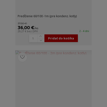
Predĺženie 60/100 -1m (pre kondenz. kotly)
37,50 €
36,00 €
/
ks
2 - 4 dni
29,27 €
bez DPH
Pridať do košíka