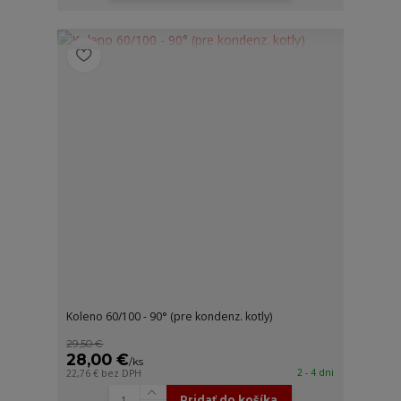
Koleno 60/100 - 90° (pre kondenz. kotly)
29,50 €
28,00 €
/
ks
2 - 4 dni
22,76 €
bez DPH
Pridať do košíka