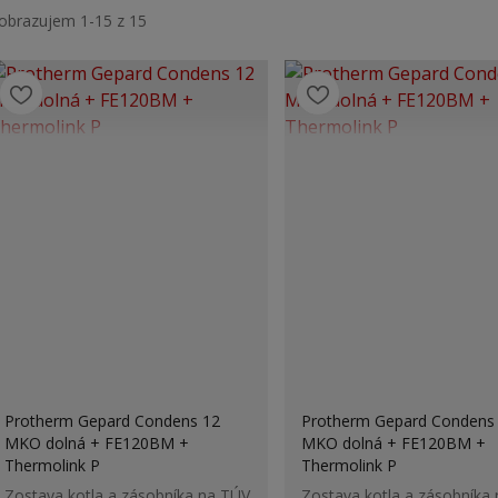
obrazujem 1-15 z 15
Protherm Gepard Condens 12
Protherm Gepard Condens
MKO dolná + FE120BM +
MKO dolná + FE120BM +
Thermolink P
Thermolink P
Zostava kotla a zásobníka na TÚV
Zostava kotla a zásobníka