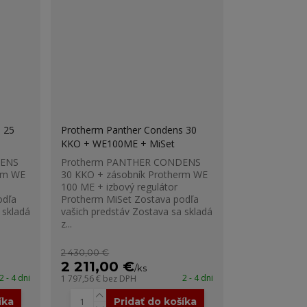
 25
Protherm Panther Condens 30
KKO + WE100ME + MiSet
DENS
Protherm PANTHER CONDENS
rm WE
30 KKO + zásobník Protherm WE
100 ME + izbový regulátor
odľa
Protherm MiSet Zostava podľa
 skladá
vašich predstáv Zostava sa skladá
z...
2 430,00 €
2 211,00 €
/
ks
2 - 4 dni
2 - 4 dni
1 797,56 €
bez DPH
íka
Pridať do košíka