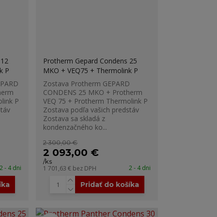
 12
Protherm Gepard Condens 25
k P
MKO + VEQ75 + Thermolink P
GEPARD
Zostava Protherm GEPARD
herm
CONDENS 25 MKO + Protherm
link P
VEQ 75 + Protherm Thermolink P
stáv
Zostava podľa vašich predstáv
Zostava sa skladá z
kondenzačného ko...
2 300,00 €
2 093,00 €
/
ks
2 - 4 dni
2 - 4 dni
1 701,63 €
bez DPH
íka
Pridať do košíka