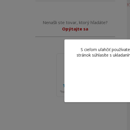
Nenašli ste tovar, ktorý hľadáte?
Opýtajte sa
S cieľom uľahčiť používa
stránok súhlasíte s ukladan