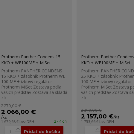
Protherm Panther Condens 15
Protherm Panther Condens
KKO + WE100ME + MiSet
KKO + WE100ME + MiSet
Protherm PANTHER CONDENS
Protherm PANTHER CON
15 KKO + zásobník Protherm WE
25 KKO + zásobník Prothe
100 ME + izbový regulátor
100 ME + izbový regulátor
Protherm MiSet Zostava podľa
Protherm MiSet Zostava p
vašich predstáv Zostava sa skladá
vašich predstáv Zostava sa
z k...
z k...
2 270,00 €
2 370,00 €
2 066,00 €
2 157,00 €
/
ks
/
ks
2 - 4 dni
1 679,68 €
bez DPH
1 753,66 €
bez DPH
Pridať do košíka
Pridať do koš