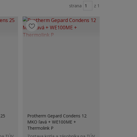
strana
z 1
 25
Protherm Gepard Condens 12
MKO ľavá + WE100ME +
Thermolink P
 na TÚV
Zostava kotla a zásobníka na TÚV