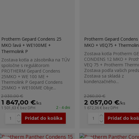
Protherm Gepard Condens 25
Protherm Gepard Condens
MKO ľavá + WE100ME +
MKO + VEQ75 + Thermolin
Thermolink P
Zostava kotla Protherm 
CONDENS 12 MKO + Prot
Zostava kotla a zásobníka na TÚV
VEQ 75 + Protherm Thermo
spoločne s regulátorom
Zostava podľa vašich pred
PROTHERM Gepard Condens
Zostava sa skladá z
25MKO + WE 100 ME +
kondenzačného...
Thermolink P Gepard Condens
25MKO + WE100ME Obje...
2 030,00 €
2 260,00 €
1 847,00 €
2 057,00 €
/
ks
/
ks
2 - 4 dni
1 501,63 €
bez DPH
1 672,36 €
bez DPH
Pridať do košíka
Pridať do koš