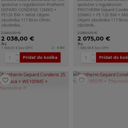
spoločne s regulátorom Protherm
spoločne s regulátorom
GEPARD CONDENS 12MKO +
PROTHERM Gepard Conde
FE120 BM + MiSet Objem
25MKO + FE 120 BM + MiS
zásobníka 117 litrov Ohrev
Objem zásobníka 117 litro
zásobníka...
zásobník...
2 240,00 €
2 280,00 €
2 038,00 €
2 075,00 €
/
ks
/
ks
2 - 4 dni
1 656,91 €
bez DPH
1 686,99 €
bez DPH
Pridať do košíka
Pridať do koš