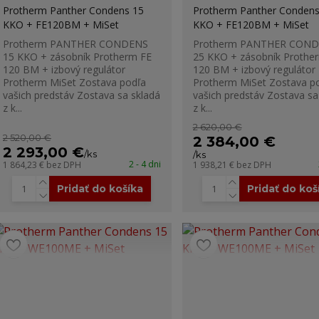
Protherm Panther Condens 15
Protherm Panther Condens
KKO + FE120BM + MiSet
KKO + FE120BM + MiSet
Protherm PANTHER CONDENS
Protherm PANTHER CON
15 KKO + zásobník Protherm FE
25 KKO + zásobník Prothe
120 BM + izbový regulátor
120 BM + izbový regulátor
Protherm MiSet Zostava podľa
Protherm MiSet Zostava p
vašich predstáv Zostava sa skladá
vašich predstáv Zostava sa
z k...
z k...
2 620,00 €
2 520,00 €
2 384,00 €
2 293,00 €
/
ks
/
ks
2 - 4 dni
1 864,23 €
bez DPH
1 938,21 €
bez DPH
Pridať do košíka
Pridať do koš