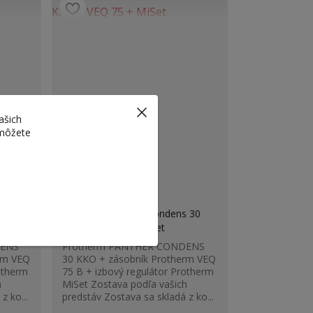
ašich
 môžete
 25
Protherm Panther Condens 30
KKO + VEQ 75 + MiSet
DENS
Protherm PANTHER CONDENS
rm VEQ
30 KKO + zásobník Protherm VEQ
otherm
75 B + izbový regulátor Protherm
h
MiSet Zostava podľa vašich
z ko...
predstáv Zostava sa skladá z ko...