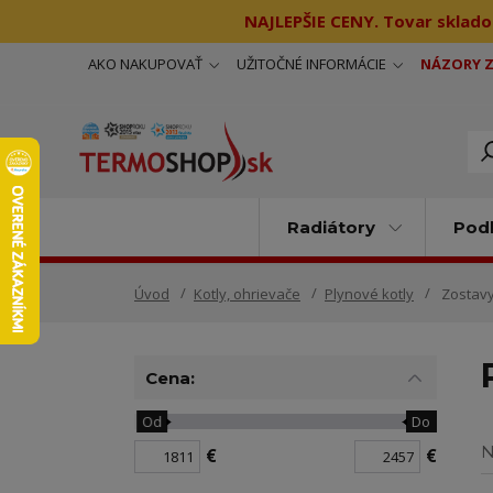
NAJLEPŠIE CENY. Tovar sklado
AKO NAKUPOVAŤ
UŽITOČNÉ INFORMÁCIE
NÁZORY 
Radiátory
Podl
Úvod
Kotly, ohrievače
Plynové kotly
Zostavy
Cena:
Od
Do
N
€
€