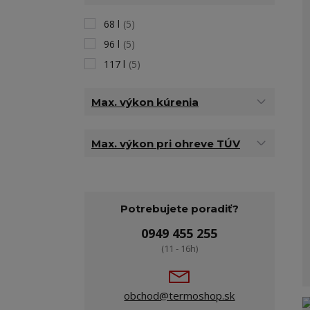
68 l
(5)
96 l
(5)
117 l
(5)
Max. výkon kúrenia
Max. výkon pri ohreve TÚV
Potrebujete poradiť?
0949 455 255
(11 - 16h)
obchod@termoshop.sk