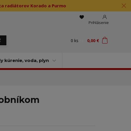
jca radiátorov Korado a Purmo
Prihlásenie
0
ks
za
0,00 €
ť
 kúrenie, voda, plyn
sobníkom