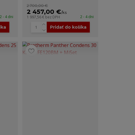
2 700,00 €
2 457,00 €
/
ks
2 - 4 dni
2 - 4 dni
1 997,56 €
bez DPH
íka
Pridať do košíka