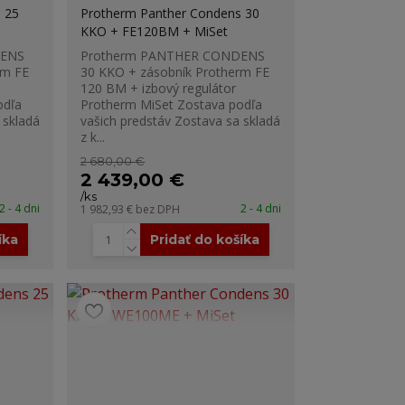
 25
Protherm Panther Condens 30
KKO + FE120BM + MiSet
DENS
Protherm PANTHER CONDENS
rm FE
30 KKO + zásobník Protherm FE
120 BM + izbový regulátor
odľa
Protherm MiSet Zostava podľa
 skladá
vašich predstáv Zostava sa skladá
z k...
2 680,00 €
2 439,00 €
/
ks
2 - 4 dni
2 - 4 dni
1 982,93 €
bez DPH
íka
Pridať do košíka