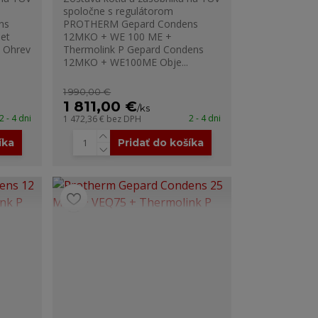
spoločne s regulátorom
ns
PROTHERM Gepard Condens
et
12MKO + WE 100 ME +
v Ohrev
Thermolink P Gepard Condens
12MKO + WE100ME Obje...
1 990,00 €
1 811,00 €
/
ks
2 - 4 dni
2 - 4 dni
1 472,36 €
bez DPH
íka
Pridať do košíka