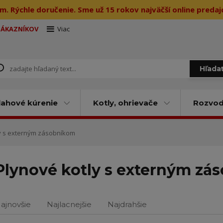
m. Rýchle doručenie. Sme už 15 rokov najväčší online preda
ZÁKAZNÍKOV
Viac
Hľada
ahové kúrenie
Kotly, ohrievače
Rozvody
 s externým zásobníkom
Plynové kotly s externým zá
ajnovšie
Najlacnejšie
Najdrahšie