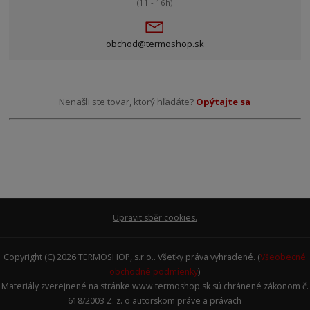
(11 - 16h)
obchod@termoshop.sk
Nenašli ste tovar, ktorý hľadáte?
Opýtajte sa
Upravit sběr cookies.
Copyright (C) 2026 TERMOSHOP, s.r.o.. Všetky práva vyhradené. (
Všeobecné
obchodné podmienky
)
Materiály zverejnené na stránke www.termoshop.sk sú chránené zákonom č.
618/2003 Z. z. o autorskom práve a právach