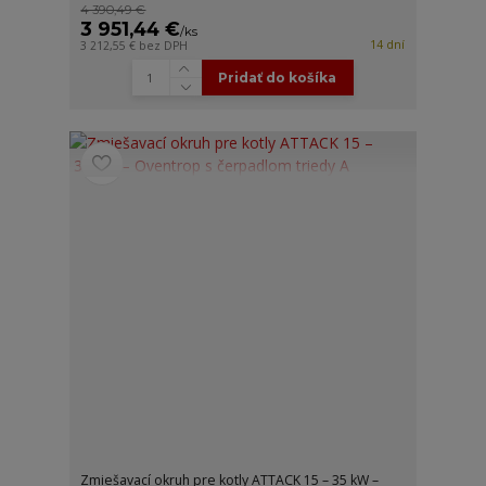
4 390,49 €
3 951,44 €
/
ks
14 dní
3 212,55 €
bez DPH
Pridať do košíka
Zmiešavací okruh pre kotly ATTACK 15 – 35 kW –