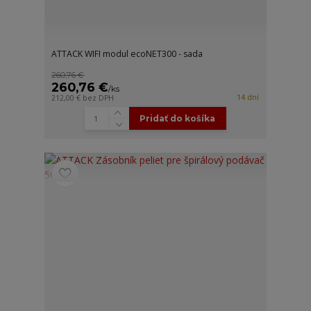
ATTACK WIFI modul ecoNET300 - sada
260,76 €
260,76 €
/
ks
14 dní
212,00 €
bez DPH
Pridať do košíka