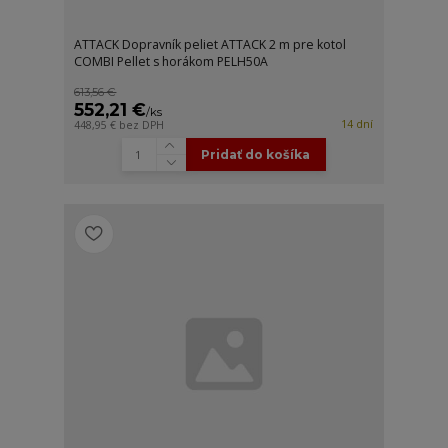
ATTACK Dopravník peliet ATTACK 2 m pre kotol
COMBI Pellet s horákom PELH50A
613,56 €
552,21 €
/
ks
14 dní
448,95 €
bez DPH
Pridať do košíka