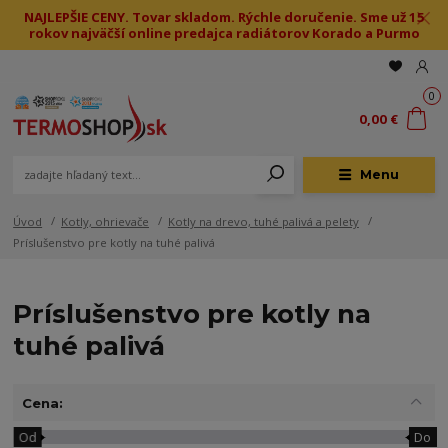
NAJLEPŠIE CENY. Tovar skladom. Rýchle doručenie. Sme už 15
rokov najväčší online predajca radiátorov Korado a Purmo
0
0,00 €
Menu
Úvod
Kotly, ohrievače
Kotly na drevo, tuhé palivá a pelety
Príslušenstvo pre kotly na tuhé palivá
Príslušenstvo pre kotly na
tuhé palivá
Cena:
Od
Do