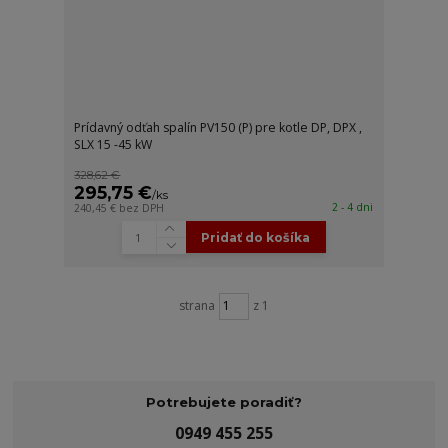
Prídavný odťah spalín PV150 (P) pre kotle DP, DPX ,
SLX 15 -45 kW
328,62 €
295,75 €
/
ks
2 - 4 dni
240,45 €
bez DPH
Pridať do košíka
strana
z 1
Potrebujete poradiť?
0949 455 255