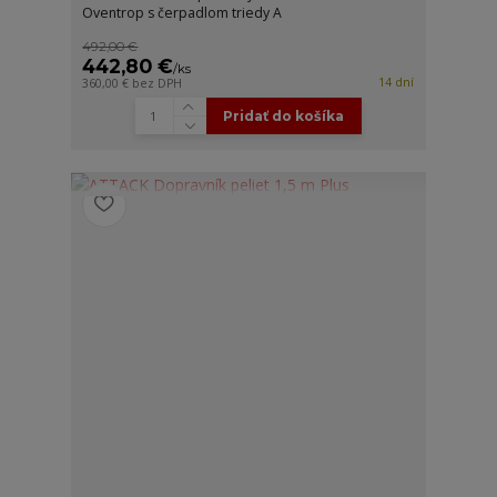
Oventrop s čerpadlom triedy A
492,00 €
442,80 €
/
ks
14 dní
360,00 €
bez DPH
Pridať do košíka