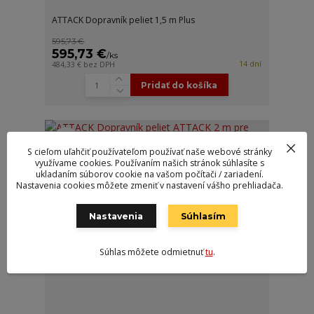
ATTACK Dopravník peliet 1,5 m Plus
595,73 €
595,73 €
/
ks
14 dní
484,33 €
bez DPH
Pridať do košíka
S cieľom uľahčiť používateľom používať naše webové stránky
využívame cookies. Používaním našich stránok súhlasíte s
ukladaním súborov cookie na vašom počítači / zariadení.
Nastavenia cookies môžete zmeniť v nastavení vášho prehliadača.
Nastavenia
Súhlasím
Súhlas môžete odmietnuť
tu
.