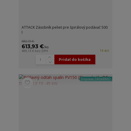
ATTACK Zásobník peliet pre špirálový podávač 500
l
682,13 €
613,93 €
/
ks
14 dní
499,13 €
bez DPH
Pridať do košíka
Doprava ZADARMO