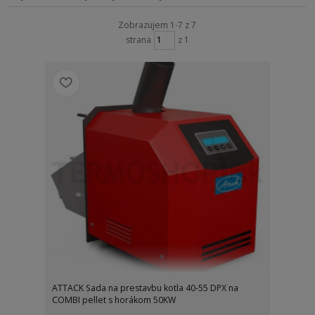
Zobrazujem 1-7 z 7
strana
z 1
ATTACK Sada na prestavbu kotla 40-55 DPX na
COMBI pellet s horákom 50KW