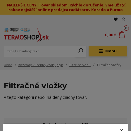
NAJLEPŠIE CENY. Tovar skladom. Rýchle doručenie. Sme už 15
rokov najväčší online predajca radiátorov Korado a Purmo
0
0,00 €
Menu
Úvod
Rozvody kúrenie, voda, plyn
Filtre na vodu
Filtračné vložky
Filtračné vložky
V tejto kategórii nebol nájdený žiadny tovar.
Potrebujete poradiť?