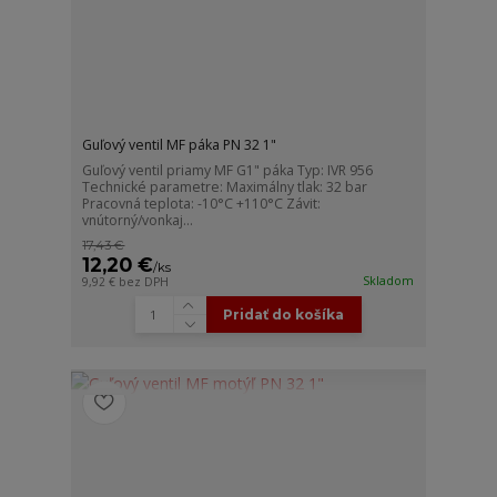
Guľový ventil MF páka PN 32 1"
Guľový ventil priamy MF G1" páka Typ: IVR 956
Technické parametre: Maximálny tlak: 32 bar
Pracovná teplota: -10°C +110°C Závit:
vnútorný/vonkaj...
17,43 €
12,20 €
/
ks
Skladom
9,92 €
bez DPH
Pridať do košíka