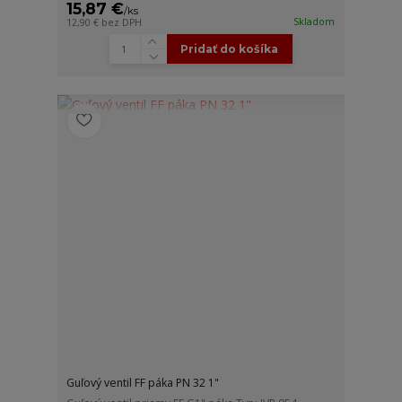
15,87 €
/
ks
Skladom
12,90 €
bez DPH
Pridať do košíka
Guľový ventil FF páka PN 32 1"