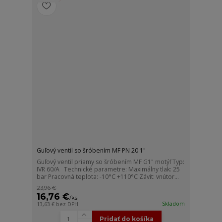
Guľový ventil so šróbením MF PN 20 1"
Guľový ventil priamy so šróbením MF G1" motýľ Typ:
IVR 60/A Technické parametre: Maximálny tlak: 25
bar Pracovná teplota: -10°C +110°C Závit: vnútor...
23,96 €
16,76 €
/
ks
Skladom
13,63 €
bez DPH
Pridať do košíka