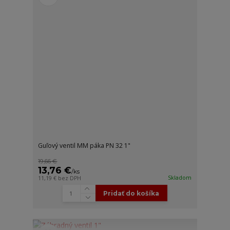
Guľový ventil MM páka PN 32 1"
19,66 €
13,76 €
/
ks
Skladom
11,19 €
bez DPH
Pridať do košíka