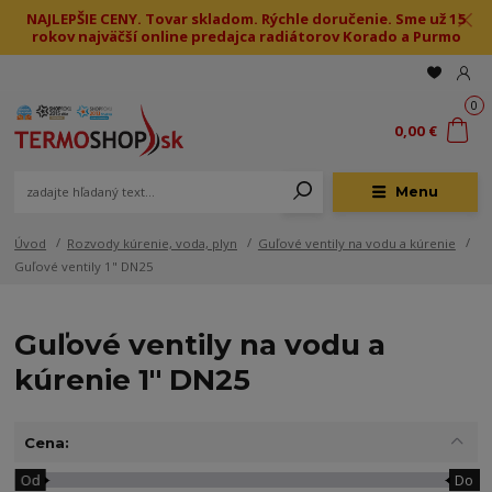
NAJLEPŠIE CENY. Tovar skladom. Rýchle doručenie. Sme už 15
rokov najväčší online predajca radiátorov Korado a Purmo
0
0,00 €
Menu
Úvod
Rozvody kúrenie, voda, plyn
Guľové ventily na vodu a kúrenie
Guľové ventily 1" DN25
Guľové ventily na vodu a
kúrenie 1" DN25
Cena:
Od
Do