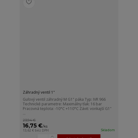
Záhradný ventil 1"
Guľový ventil záhradný M G1" páka Typ: IVR 966
Technické parametre: Maximálny tlak: 16 bar
Pracovná teplota: -10°C +110°C Závit: vonkajší G1"
...
23,94 €
16,75 €
/
ks
Skladom
13,62 €
bez DPH