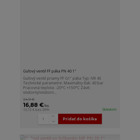
Guľový ventil FF páka PN 40 1"
Guľový ventil priamy FF G1" páka Typ: IVR 45
Technické parametre: Maximálny tlak: 40 bar
Pracovná teplota: -20°C +150°C Závit:
vnútorný/vnútorn...
24,11 €
16,88 €
/
ks
Skladom
13,72 €
bez DPH
Pridať do košíka