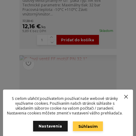
Guľový ventil priamy FF G1" páka Typ: IVR 954
Technické parametre: Maximálny tlak: 32 bar
Pracovná teplota: -10°C +110°C Závit:
vnútorný/vnútor...
17,38 €
12,16 €
/
ks
Skladom
9,89 €
bez DPH
Pridať do košíka
S cieľom uľahčiť používateľom používať naše webové stránky
využívame cookies. Používaním našich stránok súhlasíte s
ukladaním súborov cookie na vašom počítači / zariadení.
Nastavenia cookies môžete zmeniť v nastavení vášho prehliadača.
Nastavenia
Súhlasím