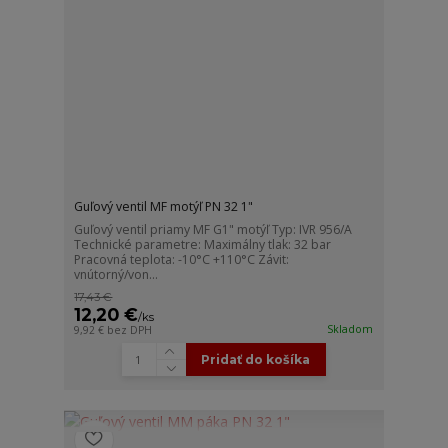
Guľový ventil MF motýľ PN 32 1"
Guľový ventil priamy MF G1" motýľ Typ: IVR 956/A
Technické parametre: Maximálny tlak: 32 bar
Pracovná teplota: -10°C +110°C Závit:
vnútorný/von...
17,43 €
12,20 €
/
ks
Skladom
9,92 €
bez DPH
Pridať do košíka