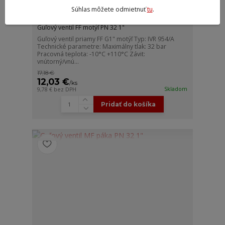
Súhlas môžete odmietnuť
tu
.
Guľový ventil FF motýľ PN 32 1"
Guľový ventil priamy FF G1" motýľ Typ: IVR 954/A
Technické parametre: Maximálny tlak: 32 bar
Pracovná teplota: -10°C +110°C Závit:
vnútorný/vnú...
17,18 €
12,03 €
/
ks
Skladom
9,78 €
bez DPH
Pridať do košíka