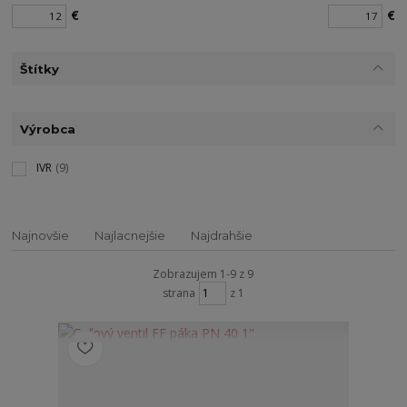
€
€
Štítky
Výrobca
IVR
(9)
Najnovšie
Najlacnejšie
Najdrahšie
Zobrazujem 1-9 z 9
strana
z 1