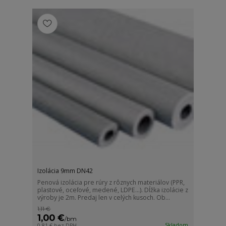
Izolácia 9mm DN42
Penová izolácia pre rúry z rôznych materiálov (PPR,
plastové, oceľové, medené, LDPE...). Dĺžka izolácie z
výroby je 2m. Predaj len v celých kusoch. Ob...
1,11 €
1,00 €
/
bm
Skladom
0,81 €
bez DPH