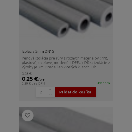
Izolácia 5mm DN15
Penová izolácia pre rúry z rôznych materiálov (PPR,
plastové, oceľové, medené, LDPE...). Dĺžka izolácie z
výroby je 2m. Predaj len v celých kusoch. Ob...
0,28 €
0,25 €
/
bm
Skladom
0,20 €
bez DPH
Pridať do košíka