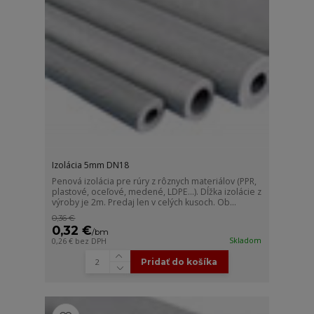
Izolácia 5mm DN18
Penová izolácia pre rúry z rôznych materiálov (PPR,
plastové, oceľové, medené, LDPE...). Dĺžka izolácie z
výroby je 2m. Predaj len v celých kusoch. Ob...
0,36 €
0,32 €
/
bm
Skladom
0,26 €
bez DPH
Pridať do košíka