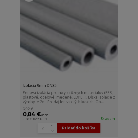
Izolácia 9mm DN35
Penová izolácia pre rúry z rôznych materiálov (PPR,
plastové, oceľové, medené, LDPE...). Dĺžka izolácie z
výroby je 2m. Predaj len v celých kusoch. Ob...
0,92 €
0,84 €
/
bm
Skladom
0,68 €
bez DPH
Pridať do košíka