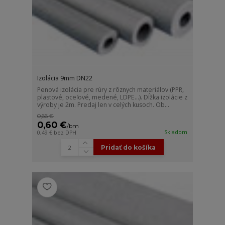
Izolácia 9mm DN22
Penová izolácia pre rúry z rôznych materiálov (PPR,
plastové, oceľové, medené, LDPE...). Dĺžka izolácie z
výroby je 2m. Predaj len v celých kusoch. Ob...
0,66 €
0,60 €
/
bm
Skladom
0,49 €
bez DPH
Pridať do košíka