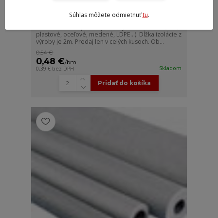
Súhlas môžete odmietnuť
tu
.
Izolácia 9mm DN15
Penová izolácia pre rúry z rôznych materiálov (PPR,
plastové, oceľové, medené, LDPE...). Dĺžka izolácie z
výroby je 2m. Predaj len v celých kusoch. Ob...
0,54 €
0,48 €
/
bm
Skladom
0,39 €
bez DPH
Pridať do košíka