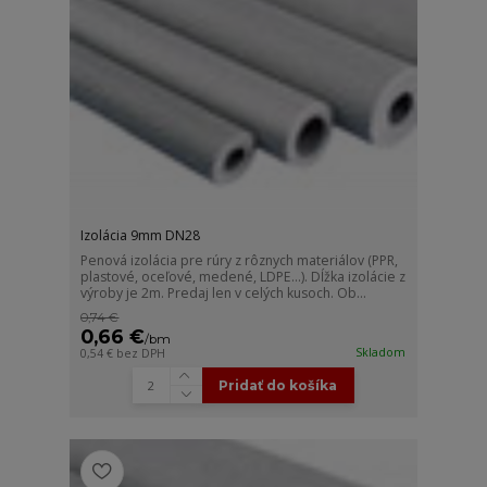
Izolácia 9mm DN28
Penová izolácia pre rúry z rôznych materiálov (PPR,
plastové, oceľové, medené, LDPE...). Dĺžka izolácie z
výroby je 2m. Predaj len v celých kusoch. Ob...
0,74 €
0,66 €
/
bm
Skladom
0,54 €
bez DPH
Pridať do košíka