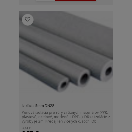
Izolácia 5mm DN28
Penová izolácia pre rúry z rôznych materiálov (PPR,
plastové, oceľové, medené, LDPE...). Dĺžka izolácie z
výroby je 2m. Predaj len v celých kusoch. Ob...
0,41 €