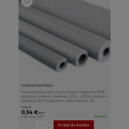
Izolácia 5mm DN22
Penová izolácia pre rúry z rôznych materiálov (PPR,
plastové, oceľové, medené, LDPE...). Dĺžka izolácie z
výroby je 2m. Predaj len v celých kusoch. Ob...
0,39 €
0,34 €
/
bm
Skladom
0,28 €
bez DPH
Pridať do košíka