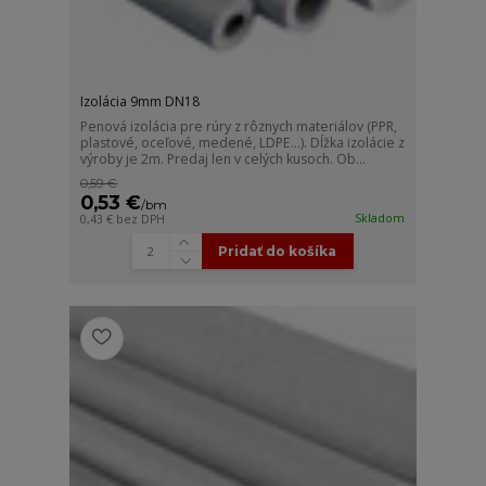
Izolácia 9mm DN18
Penová izolácia pre rúry z rôznych materiálov (PPR,
plastové, oceľové, medené, LDPE...). Dĺžka izolácie z
výroby je 2m. Predaj len v celých kusoch. Ob...
0,59 €
0,53 €
/
bm
Skladom
0,43 €
bez DPH
Pridať do košíka