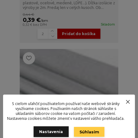
plastové, oceľové, medené, LDPE...). Dĺžka izolácie z
výroby je 2m. Predaj len v celých kusoch. Ob...
0,44 €
0,39 €
/
bm
Skladom
0,32 €
bez DPH
Pridať do košíka
S cieľom uľahčiť používateľom používať naše webové stránky
využívame cookies. Používaním našich stránok súhlasíte s
ukladaním súborov cookie na vašom počítači / zariadení.
Nastavenia cookies môžete zmeniť v nastavení vášho prehliadača.
Nastavenia
Súhlasím