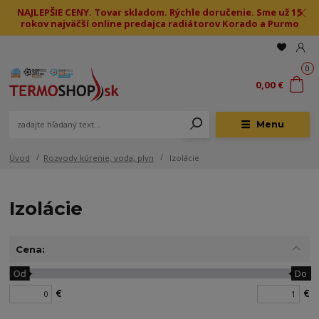
NAJLEPŠIE CENY. Tovar skladom. Rýchle doručenie. Sme už 15
rokov najväčší online predajca radiátorov Korado a Purmo
0
0,00 €
Menu
Úvod
Rozvody kúrenie, voda, plyn
Izolácie
Izolácie
Cena:
Od
Do
€
€