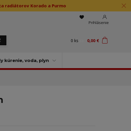
jca radiátorov Korado a Purmo
Prihlásenie
0
ks
za
0,00 €
ť
 kúrenie, voda, plyn
m