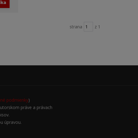
íka
strana
z 1
né podmienky
)
autorskom práve a právach
isov.
ou úpravou.