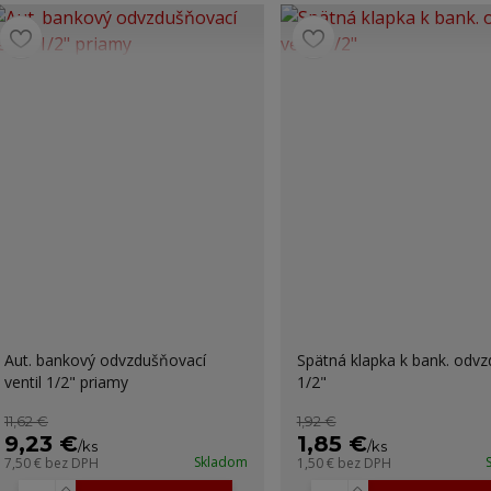
Aut. bankový odvzdušňovací
Spätná klapka k bank. odvzd
ventil 1/2" priamy
1/2"
11,62 €
1,92 €
9,23 €
1,85 €
/
ks
/
ks
Skladom
7,50 €
bez DPH
1,50 €
bez DPH