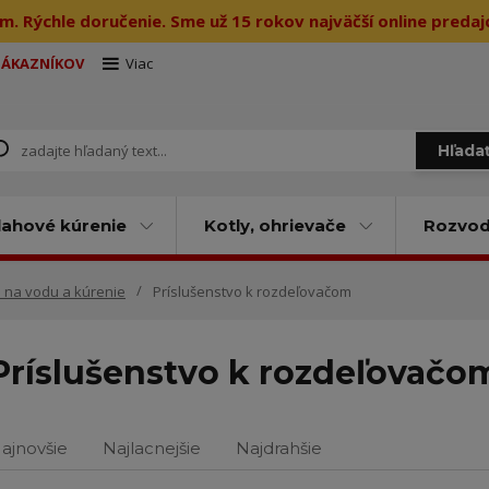
m. Rýchle doručenie. Sme už 15 rokov najväčší online preda
ZÁKAZNÍKOV
Viac
Hľada
ahové kúrenie
Kotly, ohrievače
Rozvody
 na vodu a kúrenie
Príslušenstvo k rozdeľovačom
Príslušenstvo k rozdeľovačo
ajnovšie
Najlacnejšie
Najdrahšie