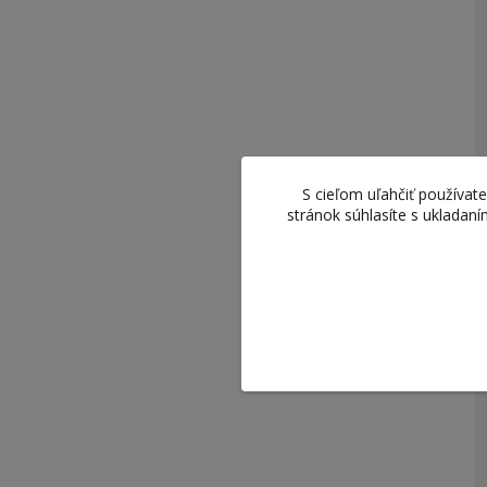
S cieľom uľahčiť používa
stránok súhlasíte s ukladan