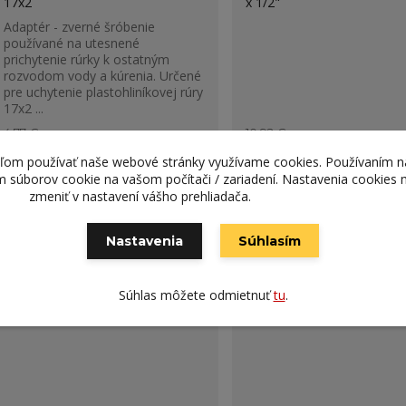
17x2
x 1/2"
Adaptér - zverné šróbenie
používané na utesnené
prichytenie rúrky k ostatným
rozvodom vody a kúrenia. Určené
pre uchytenie plastohliníkovej rúry
17x2 ...
4,77 €
10,92 €
3,53 €
8,08 €
/
ks
/
ks
teľom používať naše webové stránky využívame cookies. Používaním n
Skladom
2,87 €
bez DPH
6,57 €
bez DPH
ím súborov cookie na vašom počítači / zariadení. Nastavenia cookies
zmeniť v nastavení vášho prehliadača.
Pridať do košíka
Pridať do koš
Nastavenia
Súhlasím
Súhlas môžete odmietnuť
tu
.