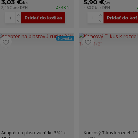
3,03 €
5,90 €
/
ks
/
ks
2 - 4 dni
2,46 €
bez DPH
4,80 €
bez DPH
Pridať do košíka
Pridať do koš
Novinka
Adaptér na plastovú rúrku 3/4" x
Koncový T-kus k rozdeľ. 1" 