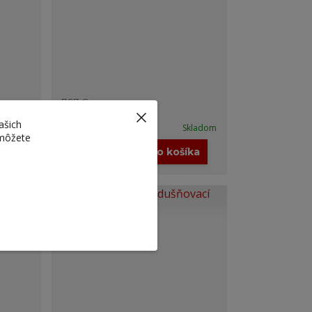
7,97 €
5,90 €
/
ks
ašich
Skladom
Skladom
4,80 €
bez DPH
 môžete
íka
Pridať do košíka