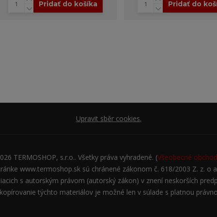
Pridať do košíka
Pridať do koš
Upravit sběr cookies.
2026 TERMOSHOP, s.r.o.. Všetky práva vyhradené. (
Všeobecné obchod
stránke www.termoshop.sk sú chránené zákonom č. 618/2003 Z. z. o 
siacich s autorským právom (autorský zákon) v znení neskorších predp
 kopírovanie týchto materiálov je možné len v súlade s platnou právn