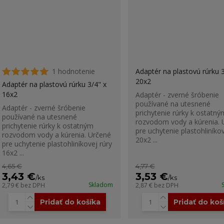
1 hodnotenie
Adaptér na plastovú rúrku 3
20x2
Adaptér na plastovú rúrku 3/4" x
16x2
Adaptér - zverné šróbenie
používané na utesnené
Adaptér - zverné šróbenie
prichytenie rúrky k ostatný
používané na utesnené
rozvodom vody a kúrenia. 
prichytenie rúrky k ostatným
pre uchytenie plastohliníkov
rozvodom vody a kúrenia. Určené
20x2 ...
pre uchytenie plastohliníkovej rúry
16x2 ...
4,65 €
4,77 €
3,43 €
3,53 €
/
ks
/
ks
Skladom
2,79 €
bez DPH
2,87 €
bez DPH
Pridať do košíka
Pridať do koš