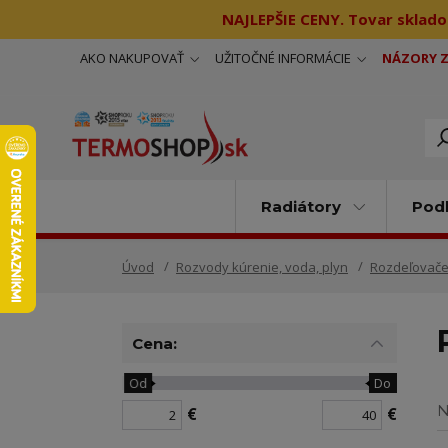
NAJLEPŠIE CENY. Tovar sklado
AKO NAKUPOVAŤ
UŽITOČNÉ INFORMÁCIE
NÁZORY 
Radiátory
Podl
Úvod
Rozvody kúrenie, voda, plyn
Rozdeľovače
Cena:
Od
Do
N
€
€