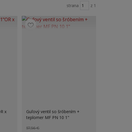
strana
z 1
OR x
Guľový ventil so šróbením +
teplomer MF PN 10 1"
57,56 €