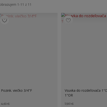
obrazujem 1-11 z 11
Pozink. viečko 3/4"F
Vsuvka do rozdeľovača 1"
1"OR
4,61 €
7,97 €