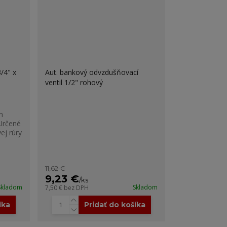
/4" x
Aut. bankový odvzdušňovací
ventil 1/2" rohový
m
Určené
ej rúry
11,62 €
9,23 €
/
ks
Skladom
Skladom
7,50 €
bez DPH
íka
Pridať do košíka