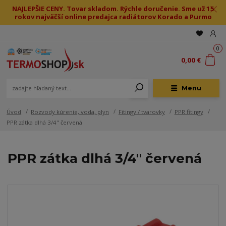
NAJLEPŠIE CENY. Tovar skladom. Rýchle doručenie. Sme už 15
rokov najväčší online predajca radiátorov Korado a Purmo
0
0,00 €
Menu
Úvod
Rozvody kúrenie, voda, plyn
Fitingy / tvarovky
PPR fitingy
PPR zátka dlhá 3/4" červená
PPR zátka dlhá 3/4" červená