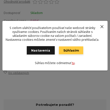
Ohodnotiť produkt
Dostupnosť
Skladom
Cenníková cena
0,69 €
S cieľom uľahčiť používateľom používať naše webové stránky
0,50 €
využívame cookies. Používaním našich stránok súhlasíte s
/
ks
0,41 €
bez DPH
ukladaním súborov cookie na vašom počítači / zariadení.
Nastavenia cookies môžete zmeniť v nastavení vášho prehliadača.
Pridať do košíka
Nastavenia
Súhlasím
Číslo produktu:
253402
Súhlas môžete odmietnuť
tu
.
Výrobca:
Slovarm
Do obľúbených
Potrebujete poradiť?