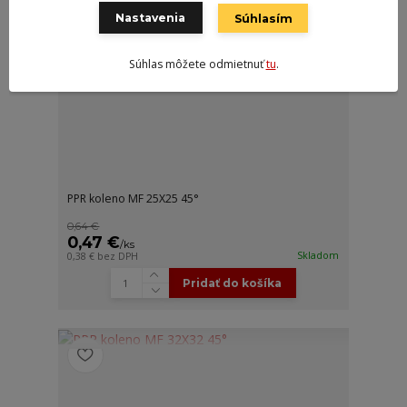
Nastavenia
Súhlasím
Súhlas môžete odmietnuť
tu
.
PPR koleno MF 25X25 45°
0,64 €
0,47 €
/
ks
Skladom
0,38 €
bez DPH
Pridať do košíka