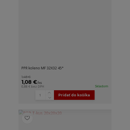
PPR koleno MF 32X32 45°
1,48 €
1,08 €
/
ks
Skladom
0,88 €
bez DPH
Pridať do košíka