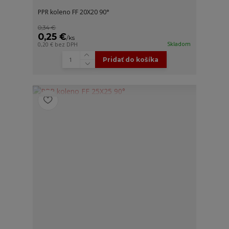
PPR koleno FF 20X20 90°
0,34 €
0,25 €
/
ks
Skladom
0,20 €
bez DPH
Pridať do košíka