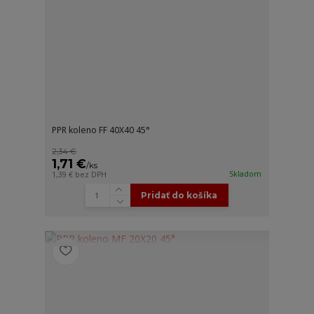
PPR koleno FF 40X40 45°
2,34 €
1,71 €
/
ks
Skladom
1,39 €
bez DPH
Pridať do košíka