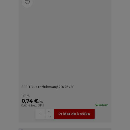
PPR T-kus redukovaný 20x25x20
1,01 €
0,74 €
/
ks
Skladom
0,60 €
bez DPH
Pridať do košíka