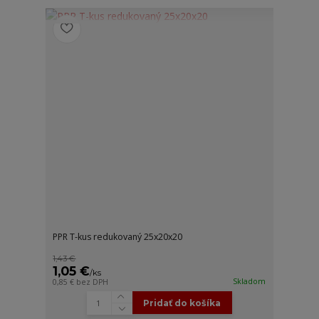
PPR T-kus redukovaný 25x20x20
1,43 €
1,05 €
/
ks
Skladom
0,85 €
bez DPH
Pridať do košíka