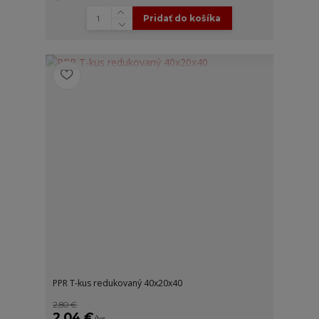
Pridať do košíka
PPR T-kus redukovaný 40x20x40
2,80 €
2,04 €
/
ks