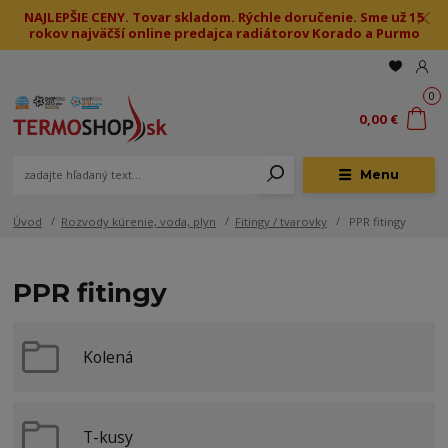
NAJLEPŠIE CENY. Tovar skladom. Rýchle doručenie. Sme už 15
rokov najväčší online predajca radiátorov Korado a Purmo
0
0,00 €
Menu
Úvod
Rozvody kúrenie, voda, plyn
Fitingy / tvarovky
PPR fitingy
PPR fitingy
Kolená
T-kusy