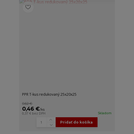
PPR T-kus redukovaný 25x20x25
0,62 €
0,46 €
/
ks
Skladom
0,37 €
bez DPH
Pridať do košíka