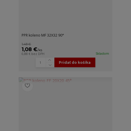
PPR koleno MF 32X32 90°
1,48 €
1,08 €
/
ks
Skladom
0,88 €
bez DPH
Pridať do košíka