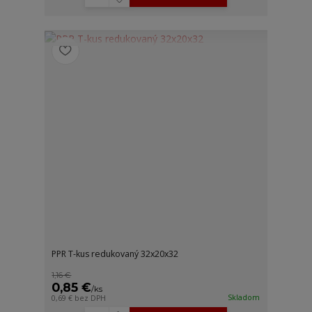
PPR T-kus redukovaný 32x20x32
1,16 €
0,85 €
/
ks
Skladom
0,69 €
bez DPH