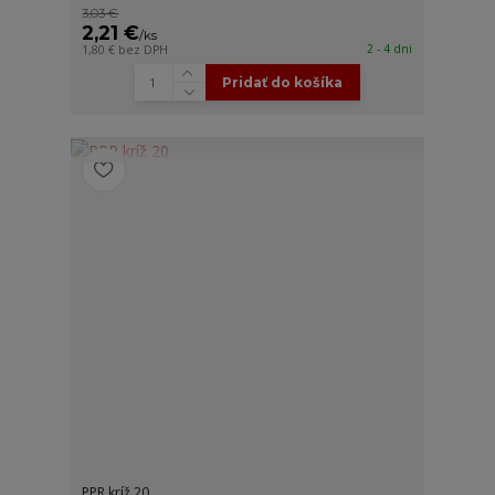
3,03 €
2,21 €
/
ks
2 - 4 dni
1,80 €
bez DPH
Pridať do košíka
PPR kríž 20