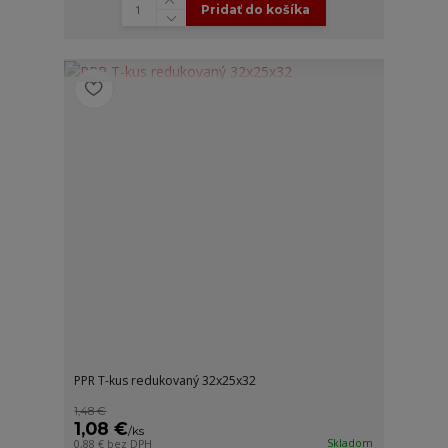
Pridať do košíka
PPR T-kus redukovaný 32x25x32
1,48 €
1,08 €
/
ks
Skladom
0,88 €
bez DPH