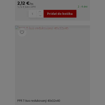
2,12 €
/
ks
2 - 4 dni
1,72 €
bez DPH
Pridať do košíka
PPR T-kus redukovaný 40x32x40