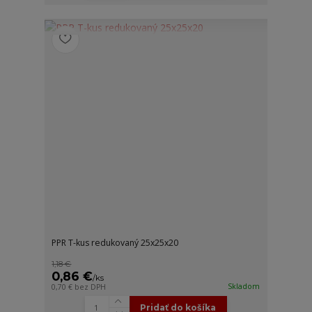
PPR T-kus redukovaný 25x25x20
1,18 €
0,86 €
/
ks
Skladom
0,70 €
bez DPH
Pridať do košíka