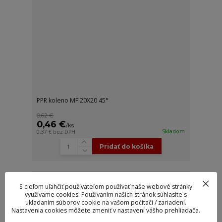
PPR koleno MF 20X20 45°
0,62 €
0,46 €
/
ks
Skladom
0,37 €
bez DPH
Pridať do košíka
S cieľom uľahčiť používateľom používať naše webové stránky
využívame cookies. Používaním našich stránok súhlasíte s
ukladaním súborov cookie na vašom počítači / zariadení.
Nastavenia cookies môžete zmeniť v nastavení vášho prehliadača.