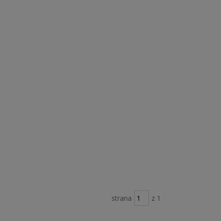
strana
z 1