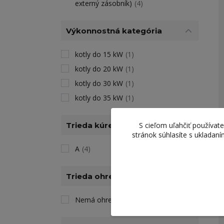
externý zásobník)
(4)
Výkonnostná kategória
kotly do 15 kW
(1)
kotly do 20 kW
(1)
kotly do 30 kW
(1)
kotly do 35 kW
(1)
Trieda kúrenia
S cieľom uľahčiť používa
stránok súhlasíte s ukladan
A
(4)
Trieda ohrevu TÚV
Nemá ohrev TÚV
(4)