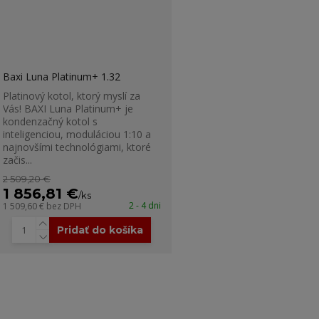
Baxi Luna Platinum+ 1.32
Platinový kotol, ktorý myslí za
Vás! BAXI Luna Platinum+ je
kondenzačný kotol s
inteligenciou, moduláciou 1:10 a
najnovšími technológiami, ktoré
začis...
2 509,20 €
1 856,81 €
/
ks
2 - 4 dni
1 509,60 €
bez DPH
Pridať do košíka