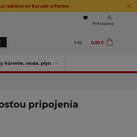
jca radiátorov Korado a Purmo
Prihlásenie
0
ks
za
0,00 €
ť
 kúrenie, voda, plyn
osťou pripojenia