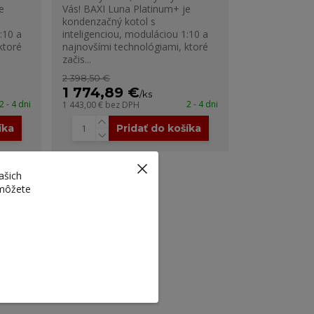
e
Vás! BAXI Luna Platinum+ je
kondenzačný kotol s
:10 a
inteligenciou, moduláciou 1:10 a
ktoré
najnovšími technológiami, ktoré
začis...
2 398,50 €
1 774,89 €
/
ks
2 - 4 dni
2 - 4 dni
1 443,00 €
bez DPH
íka
Pridať do košíka
ašich
 môžete