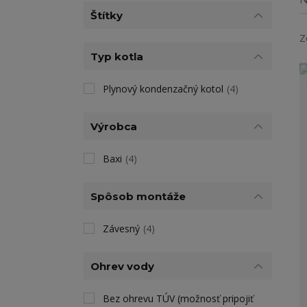
Štítky
Z
Typ kotla
Plynový kondenzačný kotol
(4)
Výrobca
Baxi
(4)
Spôsob montáže
Závesný
(4)
Ohrev vody
Bez ohrevu TÚV (možnosť pripojiť