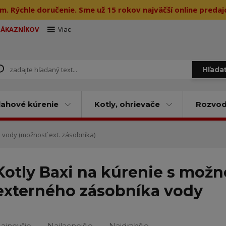
m. Rýchle doručenie. Sme už 15 rokov najväčší online preda
ZÁKAZNÍKOV
Viac
Hľada
ahové kúrenie
Kotly, ohrievače
Rozvody
vody (možnosť ext. zásobníka)
Kotly Baxi na kúrenie s možn
externého zásobníka vody
ajnovšie
Najlacnejšie
Najdrahšie