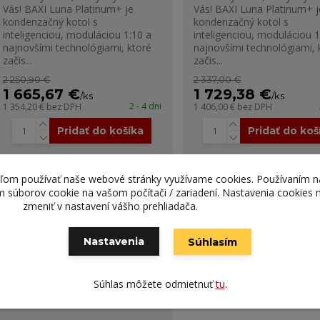
Vás! BAXI Luna Platinum+ je
Vás! BAXI Luna Platinum+ j
kondenzačný kotol s
kondenzačný kotol s
inteligenciou, moduláciou 1:10 a
inteligenciou, moduláciou 1
najnovšími technológiami, ktoré
najnovšími technológiami, 
začis...
začis...
2 250,90 €
2 337,00 €
1 665,67 €
1 729,38 €
/
ks
/
ks
2 - 4 dni
1 354,20 €
bez DPH
1 406,00 €
bez DPH
Pridať do košíka
Pridať do koš
teľom používať naše webové stránky využívame cookies. Používaním n
ím súborov cookie na vašom počítači / zariadení. Nastavenia cookies
zmeniť v nastavení vášho prehliadača.
Nastavenia
Súhlasím
Súhlas môžete odmietnuť
tu
.