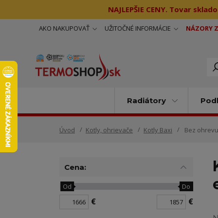
NAJLEPŠIE CENY. Tovar sklado
AKO NAKUPOVAŤ
UŽITOČNÉ INFORMÁCIE
NÁZORY 
Radiátory
Podl
Úvod
Kotly, ohrievače
Kotly Baxi
Bez ohrevu 
Cena:
Od
Do
€
€
N