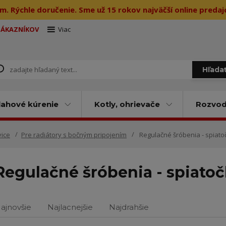
m. Rýchle doručenie. Sme už 15 rokov najväčší online preda
ZÁKAZNÍKOV
Viac
Hľada
ahové kúrenie
Kotly, ohrievače
Rozvody
vice
Pre radiátory s bočným pripojením
Regulačné šróbenia - spiato
Regulačné šróbenia - spiato
ajnovšie
Najlacnejšie
Najdrahšie