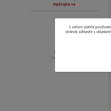
Opýtajte sa
S cieľom uľahčiť používa
stránok súhlasíte s ukladan