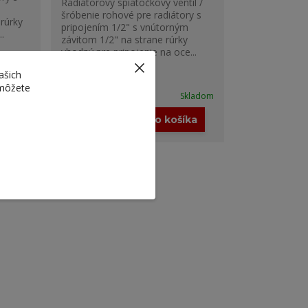
Radiátorový spiatočkový ventil /
šróbenie rohové pre radiátory s
 rúrky
pripojením 1/2" s vnútorným
.
závitom 1/2" na strane rúrky
vhodný pre pripojenie na oce...
8,50 €
ašich
5,10 €
/
ks
 môžete
Skladom
Skladom
4,15 €
bez DPH
íka
Pridať do košíka