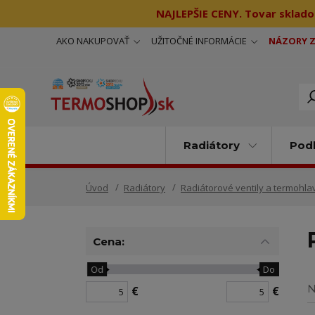
NAJLEPŠIE CENY. Tovar sklado
AKO NAKUPOVAŤ
UŽITOČNÉ INFORMÁCIE
NÁZORY 
Radiátory
Podl
Úvod
Radiátory
Radiátorové ventily a termohla
Cena:
Od
Do
N
€
€