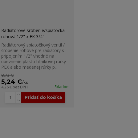
Radiátorové šróbenie/spiatočka
rohová 1/2" x EK 3/4"
Radiátorový spiatočkový ventil /
šróbenie rohové pre radiátory s
pripojením 1/2" vhodné na
upevnenie plasto hliníkovej rúrky
PEX alebo medenej rúrky p...
8,73 €
5,24 €
/
ks
Skladom
4,26 €
bez DPH
Pridať do košíka