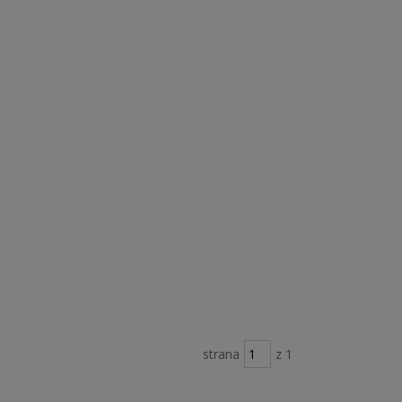
strana
z 1