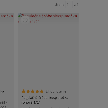
strana
z 1
čka
2 hodnotenie
Regulačné šróbenie/spiatočka
rohová 1/2"
til /
ry s