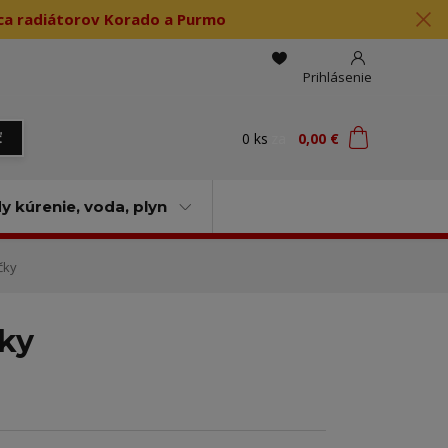
jca radiátorov Korado a Purmo
Prihlásenie
0
ks
za
0,00 €
ť
 kúrenie, voda, plyn
čky
čky